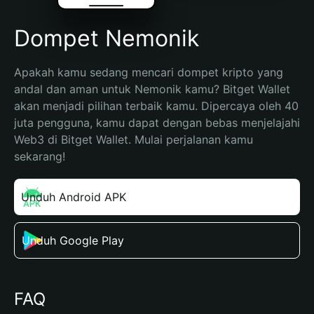
Dompet Nemonik
Apakah kamu sedang mencari dompet kripto yang 
andal dan aman untuk Nemonik kamu? Bitget Wallet 
akan menjadi pilihan terbaik kamu. Dipercaya oleh 40 
juta pengguna, kamu dapat dengan bebas menjelajahi 
Web3 di Bitget Wallet. Mulai perjalanan kamu 
sekarang!
Unduh Android APK
Unduh Google Play
FAQ