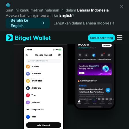
English
日本語
Saat ini kamu melihat halaman ini dalam
Bahasa Indonesia
.
Apakah kamu ingin beralih ke
English
?
Tiếng Việt
Beralih ke
Lanjutkan dalam Bahasa Indonesia
Русский
English
Español (Latinoamérica)
Türkçe
Unduh sekarang
Italiano
Français
Deutsch
简体中文
繁體中文
Português (Portugal)
Bahasa Indonesia
ภาษาไทย
हिन्दी
বাংলা
Español
Português (Brasil)
Español (Argentina)