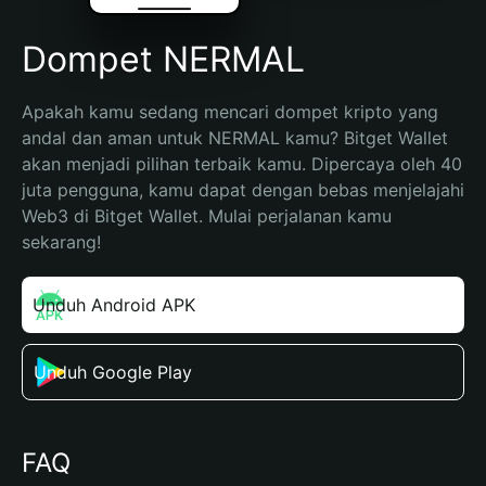
Dompet NERMAL
Apakah kamu sedang mencari dompet kripto yang 
andal dan aman untuk NERMAL kamu? Bitget Wallet 
akan menjadi pilihan terbaik kamu. Dipercaya oleh 40 
juta pengguna, kamu dapat dengan bebas menjelajahi 
Web3 di Bitget Wallet. Mulai perjalanan kamu 
sekarang!
Unduh Android APK
Unduh Google Play
FAQ