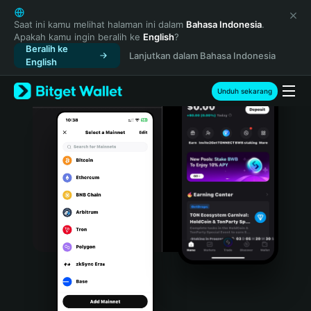
English
日本語
Saat ini kamu melihat halaman ini dalam
Bahasa Indonesia
.
Apakah kamu ingin beralih ke
English
?
Tiếng Việt
Beralih ke
Lanjutkan dalam Bahasa Indonesia
Русский
English
Español (Latinoamérica)
Türkçe
Unduh sekarang
Italiano
Français
Deutsch
简体中文
繁體中文
Português (Portugal)
Bahasa Indonesia
ภาษาไทย
हिन्दी
বাংলা
Español
Português (Brasil)
Español (Argentina)