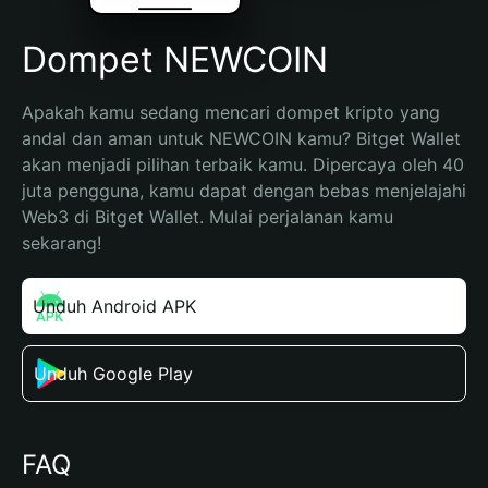
Dompet NEWCOIN
Apakah kamu sedang mencari dompet kripto yang 
andal dan aman untuk NEWCOIN kamu? Bitget Wallet 
akan menjadi pilihan terbaik kamu. Dipercaya oleh 40 
juta pengguna, kamu dapat dengan bebas menjelajahi 
Web3 di Bitget Wallet. Mulai perjalanan kamu 
sekarang!
Unduh Android APK
Unduh Google Play
FAQ