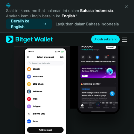
English
日本語
Saat ini kamu melihat halaman ini dalam
Bahasa Indonesia
.
Apakah kamu ingin beralih ke
English
?
Tiếng Việt
Beralih ke
Lanjutkan dalam Bahasa Indonesia
Русский
English
Español (Latinoamérica)
Türkçe
Unduh sekarang
Italiano
Français
Deutsch
简体中文
繁體中文
Português (Portugal)
Bahasa Indonesia
ภาษาไทย
हिन्दी
বাংলা
Español
Português (Brasil)
Español (Argentina)