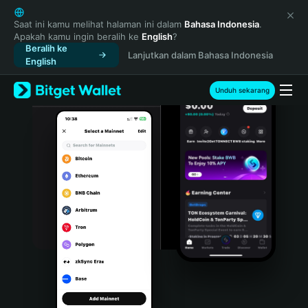
English
日本語
Saat ini kamu melihat halaman ini dalam
Bahasa Indonesia
.
Apakah kamu ingin beralih ke
English
?
Tiếng Việt
Beralih ke
Lanjutkan dalam Bahasa Indonesia
Русский
English
Español (Latinoamérica)
Türkçe
Unduh sekarang
Italiano
Français
Deutsch
简体中文
繁體中文
Português (Portugal)
Bahasa Indonesia
ภาษาไทย
हिन्दी
বাংলা
Español
Português (Brasil)
Español (Argentina)