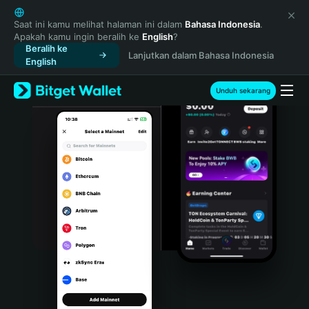
English
日本語
Saat ini kamu melihat halaman ini dalam
Bahasa Indonesia
.
Apakah kamu ingin beralih ke
English
?
Tiếng Việt
Beralih ke
Lanjutkan dalam Bahasa Indonesia
Русский
English
Español (Latinoamérica)
Türkçe
Unduh sekarang
Italiano
Français
Deutsch
简体中文
繁體中文
Português (Portugal)
Bahasa Indonesia
ภาษาไทย
हिन्दी
বাংলা
Español
Português (Brasil)
Español (Argentina)