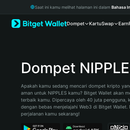
English
Saat ini kamu melihat halaman ini dalam
Bahasa I
日本語
Tiếng Việt
Dompet
Kartu
Swap
Earn
Русский
Español (Latinoamérica)
Türkçe
Italiano
Français
Deutsch
Dompet NIPPL
简体中文
繁體中文
Português (Portugal)
Apakah kamu sedang mencari dompet kripto yang
Bahasa Indonesia
aman untuk NIPPLES kamu? Bitget Wallet akan men
ภาษาไทย
terbaik kamu. Dipercaya oleh 40 juta pengguna, 
हिन्दी
dengan bebas menjelajahi Web3 di Bitget Wallet. M
বাংলা
perjalanan kamu sekarang!
Español
Português (Brasil)
Español (Argentina)