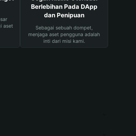
Berlebihan Pada DApp
dan Penipuan
sar
i aset
Sebagai sebuah dompet,
menjaga aset pengguna adalah
inti dari misi kami.