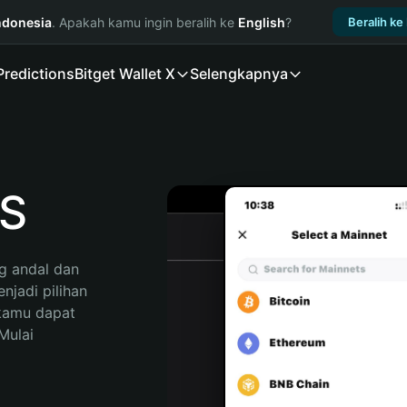
ndonesia
. Apakah kamu ingin beralih ke
English
?
Beralih ke
Predictions
Bitget Wallet X
Selengkapnya
ES
 andal dan 
jadi pilihan 
kamu dapat 
ulai 