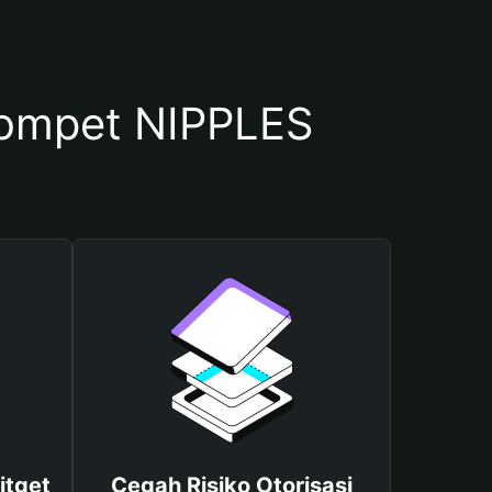
ompet NIPPLES
itget
Cegah Risiko Otorisasi