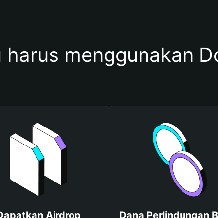
 harus menggunakan D
Dapatkan Airdrop
Dana Perlindungan B