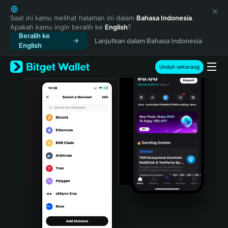
English
日本語
Saat ini kamu melihat halaman ini dalam
Bahasa Indonesia
.
Apakah kamu ingin beralih ke
English
?
Tiếng Việt
Beralih ke
Lanjutkan dalam Bahasa Indonesia
Русский
English
Español (Latinoamérica)
Türkçe
Unduh sekarang
Italiano
Français
Deutsch
简体中文
繁體中文
Português (Portugal)
Bahasa Indonesia
ภาษาไทย
हिन्दी
বাংলা
Español
Português (Brasil)
Español (Argentina)