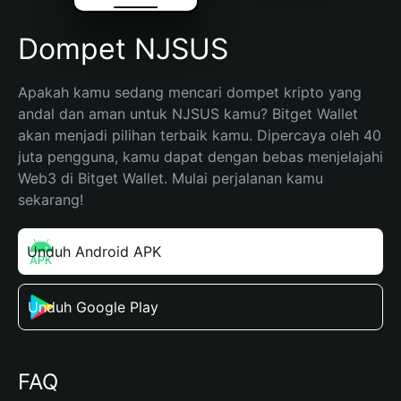
Dompet NJSUS
Apakah kamu sedang mencari dompet kripto yang 
andal dan aman untuk NJSUS kamu? Bitget Wallet 
akan menjadi pilihan terbaik kamu. Dipercaya oleh 40 
juta pengguna, kamu dapat dengan bebas menjelajahi 
Web3 di Bitget Wallet. Mulai perjalanan kamu 
sekarang!
Unduh Android APK
Unduh Google Play
FAQ