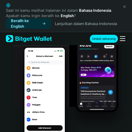
English
日本語
Saat ini kamu melihat halaman ini dalam
Bahasa Indonesia
.
Apakah kamu ingin beralih ke
English
?
Tiếng Việt
Beralih ke
Lanjutkan dalam Bahasa Indonesia
Русский
English
Español (Latinoamérica)
Türkçe
Unduh sekarang
Italiano
Français
Deutsch
简体中文
繁體中文
Português (Portugal)
Bahasa Indonesia
ภาษาไทย
हिन्दी
বাংলা
Español
Português (Brasil)
Español (Argentina)