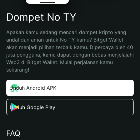
Dompet No TY
Apakah kamu sedang mencari dompet kripto yang 
andal dan aman untuk No TY kamu? Bitget Wallet 
akan menjadi pilihan terbaik kamu. Dipercaya oleh 40 
juta pengguna, kamu dapat dengan bebas menjelajahi 
Web3 di Bitget Wallet. Mulai perjalanan kamu 
sekarang!
Unduh Android APK
Unduh Google Play
FAQ