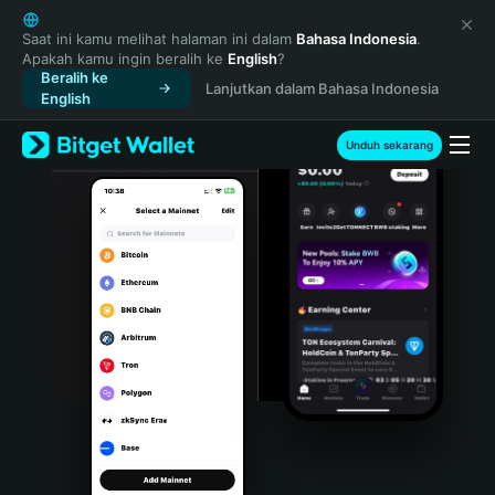
English
日本語
Saat ini kamu melihat halaman ini dalam
Bahasa Indonesia
.
Apakah kamu ingin beralih ke
English
?
Tiếng Việt
Beralih ke
Lanjutkan dalam Bahasa Indonesia
Русский
English
Español (Latinoamérica)
Türkçe
Unduh sekarang
Italiano
Français
Deutsch
简体中文
繁體中文
Português (Portugal)
Bahasa Indonesia
ภาษาไทย
हिन्दी
বাংলা
Español
Português (Brasil)
Español (Argentina)