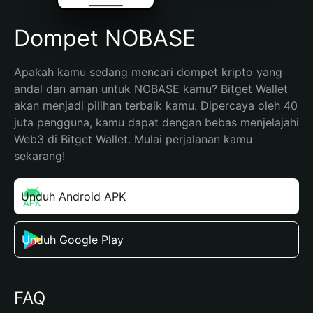
Dompet NOBASE
Apakah kamu sedang mencari dompet kripto yang 
andal dan aman untuk NOBASE kamu? Bitget Wallet 
akan menjadi pilihan terbaik kamu. Dipercaya oleh 40 
juta pengguna, kamu dapat dengan bebas menjelajahi 
Web3 di Bitget Wallet. Mulai perjalanan kamu 
sekarang!
Unduh Android APK
Unduh Google Play
FAQ