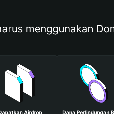
arus menggunakan Dom
Dapatkan Airdrop
Dana Perlindungan B