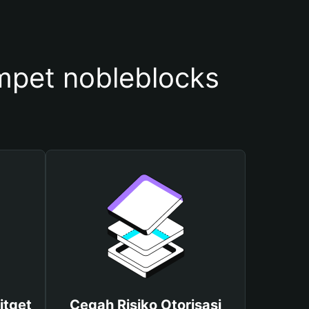
pet nobleblocks
itget
Cegah Risiko Otorisasi