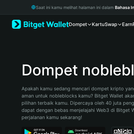
English
Saat ini kamu melihat halaman ini dalam
Bahasa I
日本語
Tiếng Việt
Dompet
Kartu
Swap
Earn
Русский
Español (Latinoamérica)
Türkçe
Italiano
Français
Deutsch
Dompet nobleb
简体中文
繁體中文
Português (Portugal)
Apakah kamu sedang mencari dompet kripto yang
Bahasa Indonesia
aman untuk nobleblocks kamu? Bitget Wallet akan
ภาษาไทย
pilihan terbaik kamu. Dipercaya oleh 40 juta pen
हिन्दी
dapat dengan bebas menjelajahi Web3 di Bitget Wa
বাংলা
perjalanan kamu sekarang!
Español
Português (Brasil)
Español (Argentina)