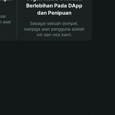
Berlebihan Pada DApp
dan Penipuan
sar
i aset
Sebagai sebuah dompet,
menjaga aset pengguna adalah
inti dari misi kami.