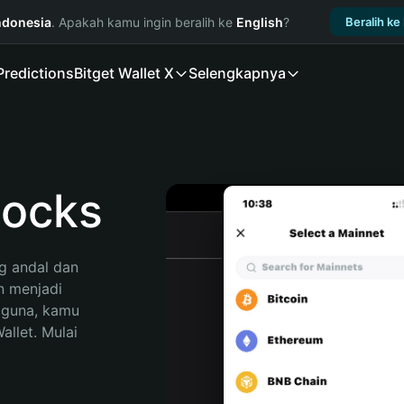
ndonesia
. Apakah kamu ingin beralih ke
English
?
Beralih ke
Predictions
Bitget Wallet X
Selengkapnya
locks
 andal dan 
 menjadi 
gguna, kamu 
llet. Mulai 