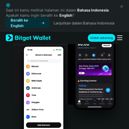
English
日本語
Saat ini kamu melihat halaman ini dalam
Bahasa Indonesia
.
Apakah kamu ingin beralih ke
English
?
Tiếng Việt
Beralih ke
Lanjutkan dalam Bahasa Indonesia
Русский
English
Español (Latinoamérica)
Türkçe
Unduh sekarang
Italiano
Français
Deutsch
简体中文
繁體中文
Português (Portugal)
Bahasa Indonesia
ภาษาไทย
हिन्दी
বাংলা
Español
Português (Brasil)
Español (Argentina)