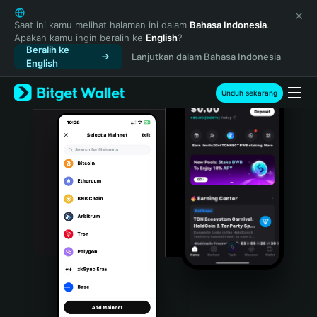
English
日本語
Saat ini kamu melihat halaman ini dalam
Bahasa Indonesia
.
Apakah kamu ingin beralih ke
English
?
Tiếng Việt
Beralih ke
Lanjutkan dalam Bahasa Indonesia
Русский
English
Español (Latinoamérica)
Türkçe
Unduh sekarang
Italiano
Français
Deutsch
简体中文
繁體中文
Português (Portugal)
Bahasa Indonesia
ภาษาไทย
हिन्दी
বাংলা
Español
Português (Brasil)
Español (Argentina)