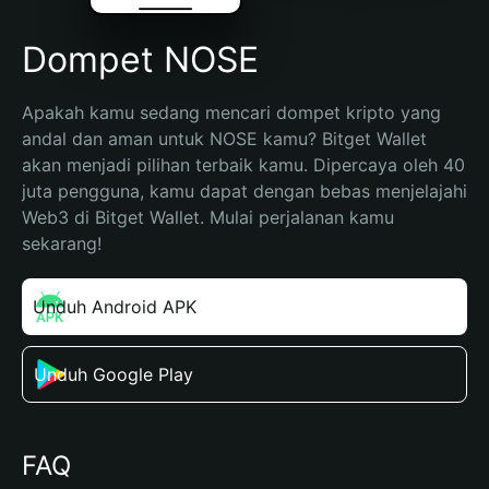
Dompet NOSE
Apakah kamu sedang mencari dompet kripto yang 
andal dan aman untuk NOSE kamu? Bitget Wallet 
akan menjadi pilihan terbaik kamu. Dipercaya oleh 40 
juta pengguna, kamu dapat dengan bebas menjelajahi 
Web3 di Bitget Wallet. Mulai perjalanan kamu 
sekarang!
Unduh Android APK
Unduh Google Play
FAQ