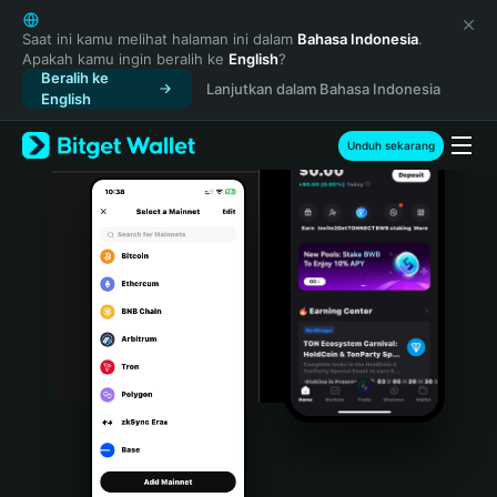
English
日本語
Saat ini kamu melihat halaman ini dalam
Bahasa Indonesia
.
Apakah kamu ingin beralih ke
English
?
Tiếng Việt
Beralih ke
Lanjutkan dalam Bahasa Indonesia
Русский
English
Español (Latinoamérica)
Türkçe
Unduh sekarang
Italiano
Français
Deutsch
简体中文
繁體中文
Português (Portugal)
Bahasa Indonesia
ภาษาไทย
हिन्दी
বাংলা
Español
Português (Brasil)
Español (Argentina)