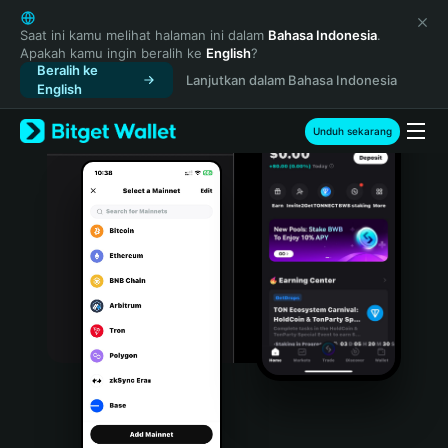
English
日本語
Saat ini kamu melihat halaman ini dalam
Bahasa Indonesia
.
Apakah kamu ingin beralih ke
English
?
Tiếng Việt
Beralih ke
Lanjutkan dalam Bahasa Indonesia
Русский
English
Español (Latinoamérica)
Türkçe
Unduh sekarang
Italiano
Français
Deutsch
简体中文
繁體中文
Português (Portugal)
Bahasa Indonesia
ภาษาไทย
हिन्दी
বাংলা
Español
Português (Brasil)
Español (Argentina)