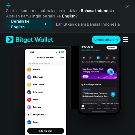
English
日本語
Saat ini kamu melihat halaman ini dalam
Bahasa Indonesia
.
Apakah kamu ingin beralih ke
English
?
Tiếng Việt
Beralih ke
Lanjutkan dalam Bahasa Indonesia
Русский
English
Español (Latinoamérica)
Türkçe
Unduh sekarang
Italiano
Français
Deutsch
简体中文
繁體中文
Português (Portugal)
Bahasa Indonesia
ภาษาไทย
हिन्दी
বাংলা
Español
Português (Brasil)
Español (Argentina)