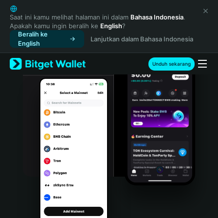
English
日本語
Saat ini kamu melihat halaman ini dalam
Bahasa Indonesia
.
Apakah kamu ingin beralih ke
English
?
Tiếng Việt
Beralih ke
Lanjutkan dalam Bahasa Indonesia
Русский
English
Español (Latinoamérica)
Türkçe
Unduh sekarang
Italiano
Français
Deutsch
简体中文
繁體中文
Português (Portugal)
Bahasa Indonesia
ภาษาไทย
हिन्दी
বাংলা
Español
Português (Brasil)
Español (Argentina)