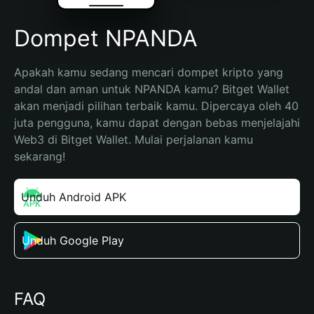
Dompet NPANDA
Apakah kamu sedang mencari dompet kripto yang 
andal dan aman untuk NPANDA kamu? Bitget Wallet 
akan menjadi pilihan terbaik kamu. Dipercaya oleh 40 
juta pengguna, kamu dapat dengan bebas menjelajahi 
Web3 di Bitget Wallet. Mulai perjalanan kamu 
sekarang!
Unduh Android APK
Unduh Google Play
FAQ