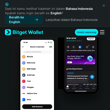
English
日本語
Saat ini kamu melihat halaman ini dalam
Bahasa Indonesia
.
Apakah kamu ingin beralih ke
English
?
Tiếng Việt
Beralih ke
Lanjutkan dalam Bahasa Indonesia
Русский
English
Español (Latinoamérica)
Türkçe
Unduh sekarang
Italiano
Français
Deutsch
简体中文
繁體中文
Português (Portugal)
Bahasa Indonesia
ภาษาไทย
हिन्दी
বাংলা
Español
Português (Brasil)
Español (Argentina)