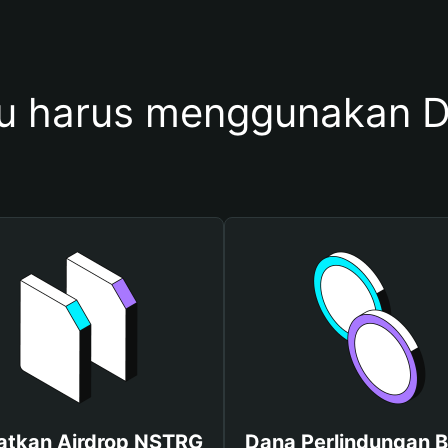
u harus menggunakan 
atkan Airdrop NSTRG
Dana Perlindungan B