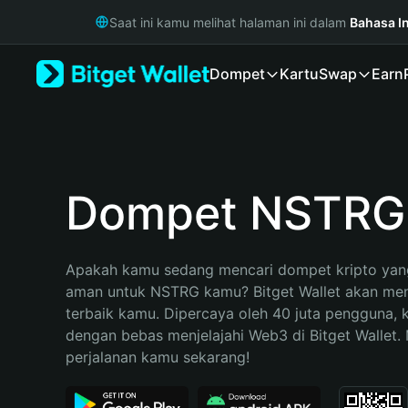
English
Saat ini kamu melihat halaman ini dalam
Bahasa I
日本語
Tiếng Việt
Dompet
Kartu
Swap
Earn
Русский
Español (Latinoamérica)
Türkçe
Italiano
Français
Deutsch
Dompet NSTRG
简体中文
繁體中文
Português (Portugal)
Apakah kamu sedang mencari dompet kripto yang
Bahasa Indonesia
aman untuk NSTRG kamu? Bitget Wallet akan menja
ภาษาไทย
terbaik kamu. Dipercaya oleh 40 juta pengguna, 
हिन्दी
dengan bebas menjelajahi Web3 di Bitget Wallet. M
বাংলা
perjalanan kamu sekarang!
Español
Português (Brasil)
Español (Argentina)