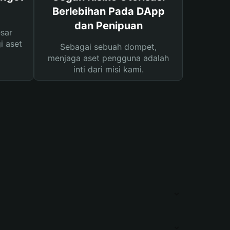
Berlebihan Pada DApp
dan Penipuan
sar
i aset
Sebagai sebuah dompet,
menjaga aset pengguna adalah
inti dari misi kami.