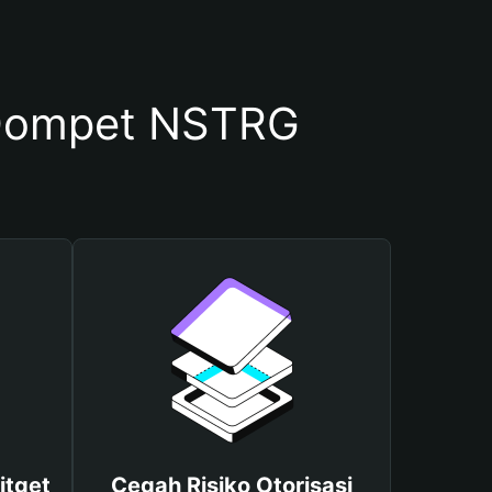
Dompet NSTRG
itget
Cegah Risiko Otorisasi