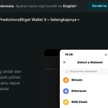
ndonesia
. Apakah kamu ingin beralih ke
English
?
Beralih ke
Predictions
Bitget Wallet X
Selengkapnya
 andal dan 
di pilihan 
kamu dapat 
ulai 