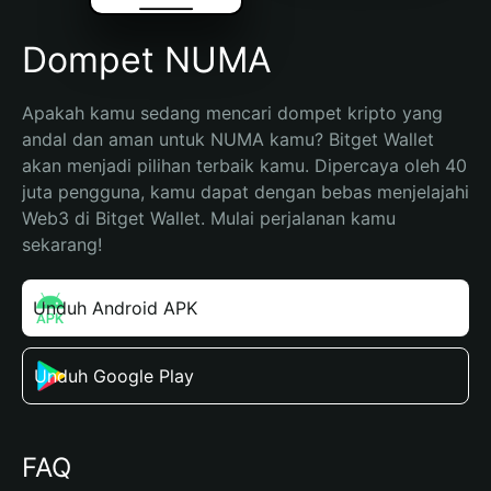
Dompet NUMA
Apakah kamu sedang mencari dompet kripto yang 
andal dan aman untuk NUMA kamu? Bitget Wallet 
akan menjadi pilihan terbaik kamu. Dipercaya oleh 40 
juta pengguna, kamu dapat dengan bebas menjelajahi 
Web3 di Bitget Wallet. Mulai perjalanan kamu 
sekarang!
Unduh Android APK
Unduh Google Play
FAQ