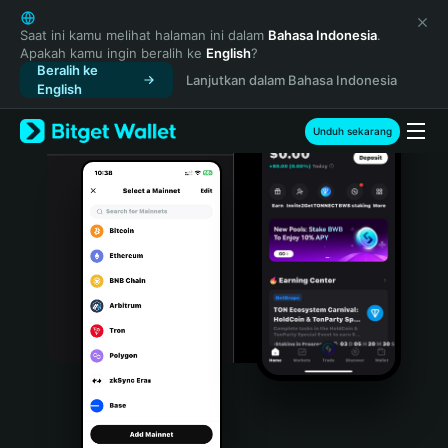
English
日本語
Saat ini kamu melihat halaman ini dalam
Bahasa Indonesia
.
Apakah kamu ingin beralih ke
English
?
Tiếng Việt
Beralih ke
Lanjutkan dalam Bahasa Indonesia
Русский
English
Español (Latinoamérica)
Türkçe
Unduh sekarang
Italiano
Français
Deutsch
简体中文
繁體中文
Português (Portugal)
Bahasa Indonesia
ภาษาไทย
हिन्दी
বাংলা
Español
Português (Brasil)
Español (Argentina)