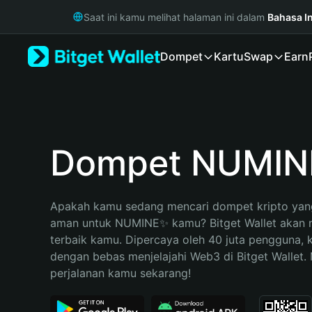
English
Saat ini kamu melihat halaman ini dalam
Bahasa I
日本語
Tiếng Việt
Dompet
Kartu
Swap
Earn
Русский
Español (Latinoamérica)
Türkçe
Italiano
Français
Deutsch
Dompet NUMI
简体中文
繁體中文
Português (Portugal)
Apakah kamu sedang mencari dompet kripto yang
Bahasa Indonesia
aman untuk NUMINE✨ kamu? Bitget Wallet akan me
ภาษาไทย
terbaik kamu. Dipercaya oleh 40 juta pengguna, 
हिन्दी
dengan bebas menjelajahi Web3 di Bitget Wallet. M
বাংলা
perjalanan kamu sekarang!
Español
Português (Brasil)
Español (Argentina)