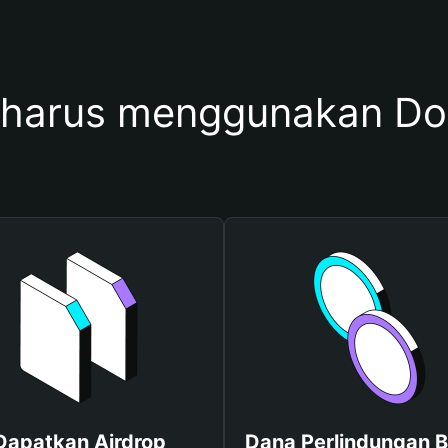
 harus menggunakan D
Dapatkan Airdrop
Dana Perlindungan B