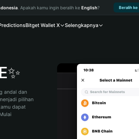
ndonesia
. Apakah kamu ingin beralih ke
English
?
Beralih ke
Predictions
Bitget Wallet X
Selengkapnya
NE✨
 andal dan 
njadi pilihan 
kamu dapat 
ulai 