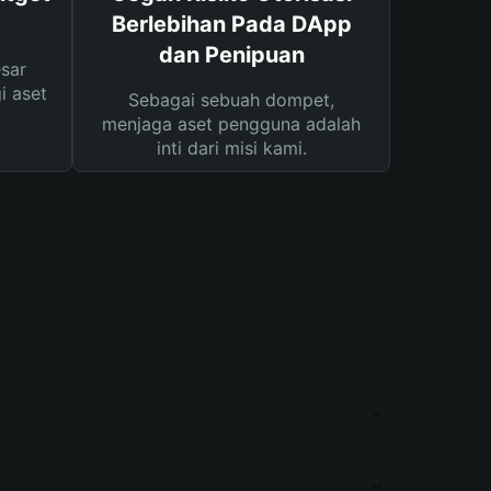
Berlebihan Pada DApp
dan Penipuan
sar
i aset
Sebagai sebuah dompet,
menjaga aset pengguna adalah
inti dari misi kami.