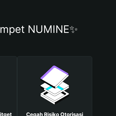
ompet NUMINE✨
itget
Cegah Risiko Otorisasi