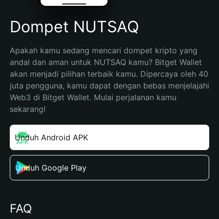
Dompet NUTSAQ
Apakah kamu sedang mencari dompet kripto yang 
andal dan aman untuk NUTSAQ kamu? Bitget Wallet 
akan menjadi pilihan terbaik kamu. Dipercaya oleh 40 
juta pengguna, kamu dapat dengan bebas menjelajahi 
Web3 di Bitget Wallet. Mulai perjalanan kamu 
sekarang!
Unduh Android APK
Unduh Google Play
FAQ