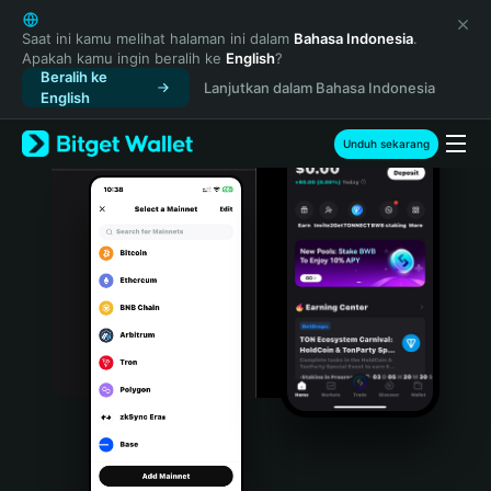
English
日本語
Saat ini kamu melihat halaman ini dalam
Bahasa Indonesia
.
Apakah kamu ingin beralih ke
English
?
Tiếng Việt
Beralih ke
Lanjutkan dalam Bahasa Indonesia
Русский
English
Español (Latinoamérica)
Türkçe
Unduh sekarang
Italiano
Français
Deutsch
简体中文
繁體中文
Português (Portugal)
Bahasa Indonesia
ภาษาไทย
हिन्दी
বাংলা
Español
Português (Brasil)
Español (Argentina)