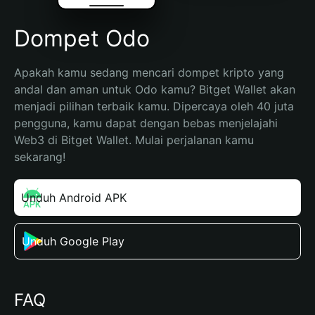
Dompet Odo
Apakah kamu sedang mencari dompet kripto yang 
andal dan aman untuk Odo kamu? Bitget Wallet akan 
menjadi pilihan terbaik kamu. Dipercaya oleh 40 juta 
pengguna, kamu dapat dengan bebas menjelajahi 
Web3 di Bitget Wallet. Mulai perjalanan kamu 
sekarang!
Unduh Android APK
Unduh Google Play
FAQ