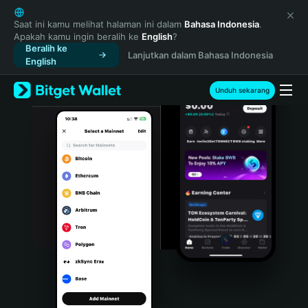
English
日本語
Saat ini kamu melihat halaman ini dalam
Bahasa Indonesia
.
Apakah kamu ingin beralih ke
English
?
Tiếng Việt
Beralih ke
Lanjutkan dalam Bahasa Indonesia
Русский
English
Español (Latinoamérica)
Türkçe
Unduh sekarang
Italiano
Français
Deutsch
简体中文
繁體中文
Português (Portugal)
Bahasa Indonesia
ภาษาไทย
हिन्दी
বাংলা
Español
Português (Brasil)
Español (Argentina)