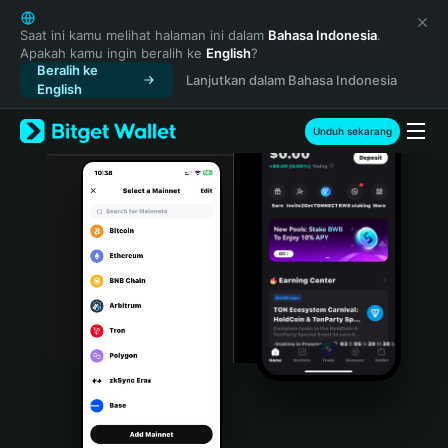
English
日本語
Saat ini kamu melihat halaman ini dalam
Bahasa Indonesia
.
Apakah kamu ingin beralih ke
English
?
Tiếng Việt
Beralih ke
Lanjutkan dalam Bahasa Indonesia
Русский
English
Español (Latinoamérica)
Türkçe
Unduh sekarang
Italiano
Français
Deutsch
简体中文
繁體中文
Português (Portugal)
Bahasa Indonesia
ภาษาไทย
हिन्दी
বাংলা
Español
Português (Brasil)
Español (Argentina)