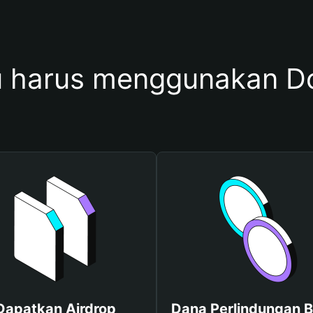
 harus menggunakan D
Dapatkan Airdrop
Dana Perlindungan B