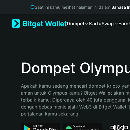
English
Saat ini kamu melihat halaman ini dalam
Bahasa I
日本語
Tiếng Việt
Dompet
Kartu
Swap
Earn
Русский
Español (Latinoamérica)
Türkçe
Italiano
Français
Deutsch
Dompet Olymp
简体中文
繁體中文
Português (Portugal)
Apakah kamu sedang mencari dompet kripto yang
Bahasa Indonesia
aman untuk Olympus kamu? Bitget Wallet akan men
ภาษาไทย
terbaik kamu. Dipercaya oleh 40 juta pengguna, 
हिन्दी
dengan bebas menjelajahi Web3 di Bitget Wallet. M
বাংলা
perjalanan kamu sekarang!
Español
Português (Brasil)
Español (Argentina)