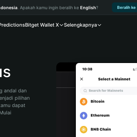
ndonesia
. Apakah kamu ingin beralih ke
English
?
Beralih ke
Predictions
Bitget Wallet X
Selengkapnya
us
 andal dan 
jadi pilihan 
kamu dapat 
ulai 