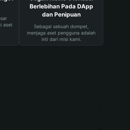
Berlebihan Pada DApp
dan Penipuan
sar
i aset
Sebagai sebuah dompet,
menjaga aset pengguna adalah
inti dari misi kami.