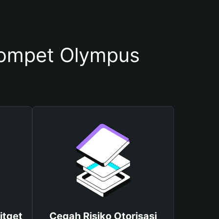
ompet Olympus
itget
Cegah Risiko Otorisasi