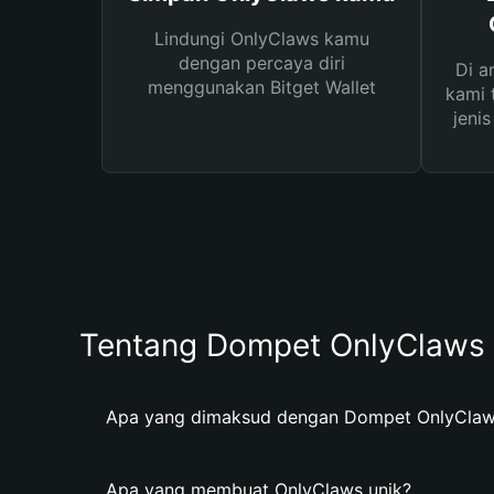
Lindungi OnlyClaws kamu
dengan percaya diri
Di a
menggunakan Bitget Wallet
kami 
jeni
Tentang Dompet OnlyClaws
Apa yang dimaksud dengan Dompet OnlyCla
Apa yang membuat OnlyClaws unik?