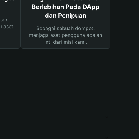
Berlebihan Pada DApp
dan Penipuan
sar
i aset
Sebagai sebuah dompet,
menjaga aset pengguna adalah
inti dari misi kami.