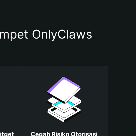
mpet OnlyClaws
itget
Cegah Risiko Otorisasi