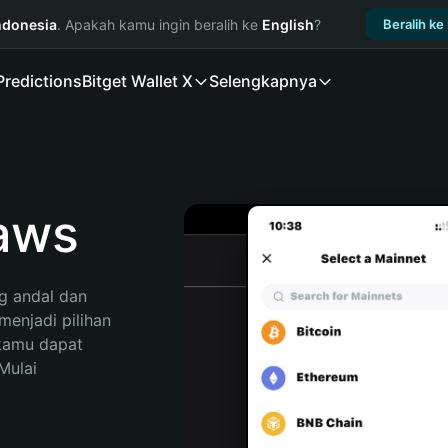
ndonesia
. Apakah kamu ingin beralih ke
English
?
Beralih ke
Predictions
Bitget Wallet X
Selengkapnya
aws
 andal dan 
enjadi pilihan 
kamu dapat 
ulai 