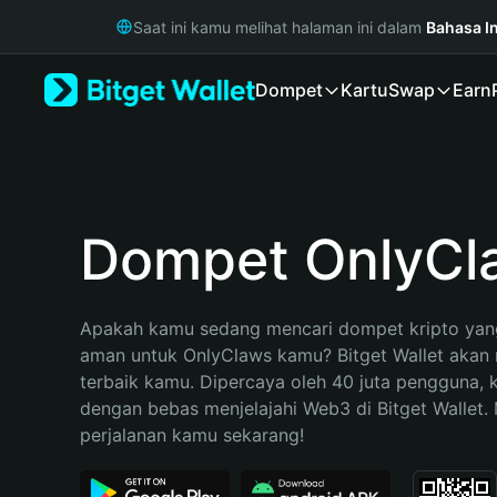
English
Saat ini kamu melihat halaman ini dalam
Bahasa I
日本語
Tiếng Việt
Dompet
Kartu
Swap
Earn
Русский
Español (Latinoamérica)
Türkçe
Italiano
Français
Deutsch
Dompet OnlyCl
简体中文
繁體中文
Português (Portugal)
Apakah kamu sedang mencari dompet kripto yang
Bahasa Indonesia
aman untuk OnlyClaws kamu? Bitget Wallet akan m
ภาษาไทย
terbaik kamu. Dipercaya oleh 40 juta pengguna, 
हिन्दी
dengan bebas menjelajahi Web3 di Bitget Wallet. M
বাংলা
perjalanan kamu sekarang!
Español
Português (Brasil)
Español (Argentina)