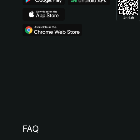
Unduh
FAQ