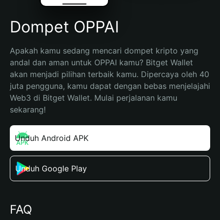
Dompet OPPAI
Apakah kamu sedang mencari dompet kripto yang 
andal dan aman untuk OPPAI kamu? Bitget Wallet 
akan menjadi pilihan terbaik kamu. Dipercaya oleh 40 
juta pengguna, kamu dapat dengan bebas menjelajahi 
Web3 di Bitget Wallet. Mulai perjalanan kamu 
sekarang!
Unduh Android APK
Unduh Google Play
FAQ