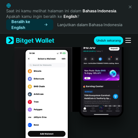
English
日本語
Saat ini kamu melihat halaman ini dalam
Bahasa Indonesia
.
Apakah kamu ingin beralih ke
English
?
Tiếng Việt
Beralih ke
Lanjutkan dalam Bahasa Indonesia
Русский
English
Español (Latinoamérica)
Türkçe
Unduh sekarang
Italiano
Français
Deutsch
简体中文
繁體中文
Português (Portugal)
Bahasa Indonesia
ภาษาไทย
हिन्दी
বাংলা
Español
Português (Brasil)
Español (Argentina)