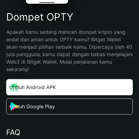
Dompet OPTY
Apakah kamu sedang mencari dompet kripto yang 
andal dan aman untuk OPTY kamu? Bitget Wallet 
akan menjadi pilihan terbaik kamu. Dipercaya oleh 40 
juta pengguna, kamu dapat dengan bebas menjelajahi 
Web3 di Bitget Wallet. Mulai perjalanan kamu 
sekarang!
Unduh Android APK
Unduh Google Play
FAQ