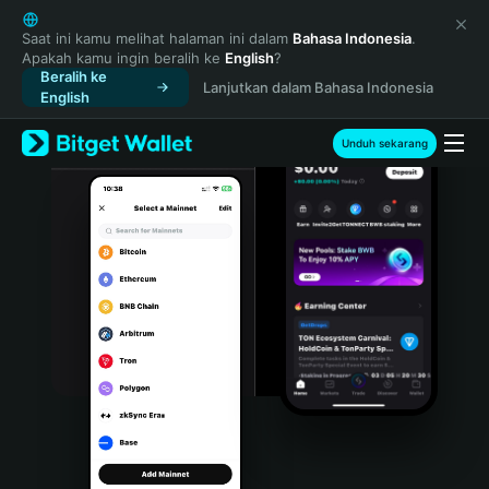
English
日本語
Saat ini kamu melihat halaman ini dalam
Bahasa Indonesia
.
Apakah kamu ingin beralih ke
English
?
Tiếng Việt
Beralih ke
Lanjutkan dalam Bahasa Indonesia
Русский
English
Español (Latinoamérica)
Türkçe
Unduh sekarang
Italiano
Français
Deutsch
简体中文
繁體中文
Português (Portugal)
Bahasa Indonesia
ภาษาไทย
हिन्दी
বাংলা
Español
Português (Brasil)
Español (Argentina)