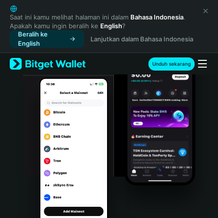
English
日本語
Saat ini kamu melihat halaman ini dalam
Bahasa Indonesia
.
Apakah kamu ingin beralih ke
English
?
Tiếng Việt
Beralih ke
Lanjutkan dalam Bahasa Indonesia
Русский
English
Español (Latinoamérica)
Türkçe
Unduh sekarang
Italiano
Français
Deutsch
简体中文
繁體中文
Português (Portugal)
Bahasa Indonesia
ภาษาไทย
हिन्दी
বাংলা
Español
Português (Brasil)
Español (Argentina)