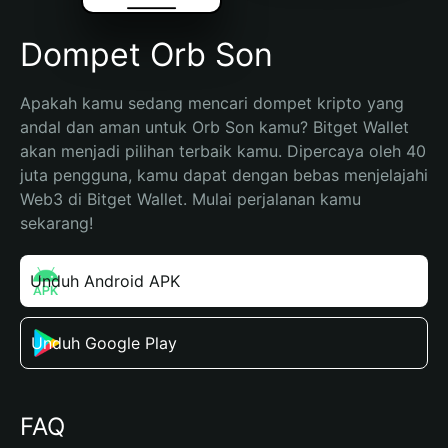
Dompet Orb Son
Apakah kamu sedang mencari dompet kripto yang 
andal dan aman untuk Orb Son kamu? Bitget Wallet 
akan menjadi pilihan terbaik kamu. Dipercaya oleh 40 
juta pengguna, kamu dapat dengan bebas menjelajahi 
Web3 di Bitget Wallet. Mulai perjalanan kamu 
sekarang!
Unduh Android APK
Unduh Google Play
FAQ