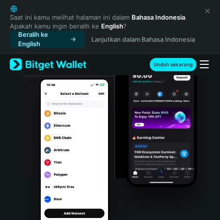
English
日本語
Saat ini kamu melihat halaman ini dalam
Bahasa Indonesia
.
Apakah kamu ingin beralih ke
English
?
Tiếng Việt
Beralih ke
Lanjutkan dalam Bahasa Indonesia
Русский
English
Español (Latinoamérica)
Türkçe
Unduh sekarang
Italiano
Français
Deutsch
简体中文
繁體中文
Português (Portugal)
Bahasa Indonesia
ภาษาไทย
हिन्दी
বাংলা
Español
Português (Brasil)
Español (Argentina)