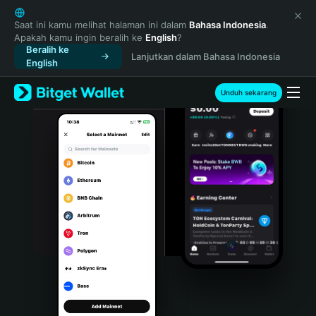
English
日本語
Saat ini kamu melihat halaman ini dalam
Bahasa Indonesia
.
Apakah kamu ingin beralih ke
English
?
Tiếng Việt
Beralih ke
Lanjutkan dalam Bahasa Indonesia
Русский
English
Español (Latinoamérica)
Türkçe
Unduh sekarang
Italiano
Français
Deutsch
简体中文
繁體中文
Português (Portugal)
Bahasa Indonesia
ภาษาไทย
हिन्दी
বাংলা
Español
Português (Brasil)
Español (Argentina)