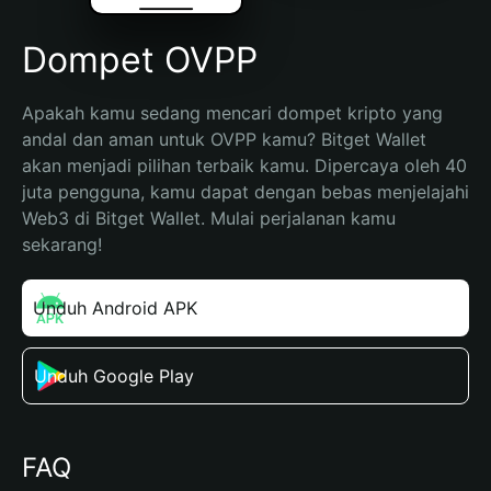
Dompet OVPP
Apakah kamu sedang mencari dompet kripto yang 
andal dan aman untuk OVPP kamu? Bitget Wallet 
akan menjadi pilihan terbaik kamu. Dipercaya oleh 40 
juta pengguna, kamu dapat dengan bebas menjelajahi 
Web3 di Bitget Wallet. Mulai perjalanan kamu 
sekarang!
Unduh Android APK
Unduh Google Play
FAQ