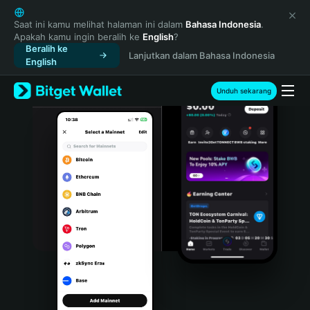
English
日本語
Saat ini kamu melihat halaman ini dalam
Bahasa Indonesia
.
Apakah kamu ingin beralih ke
English
?
Tiếng Việt
Beralih ke
Lanjutkan dalam Bahasa Indonesia
Русский
English
Español (Latinoamérica)
Türkçe
Unduh sekarang
Italiano
Français
Deutsch
简体中文
繁體中文
Português (Portugal)
Bahasa Indonesia
ภาษาไทย
हिन्दी
বাংলা
Español
Português (Brasil)
Español (Argentina)