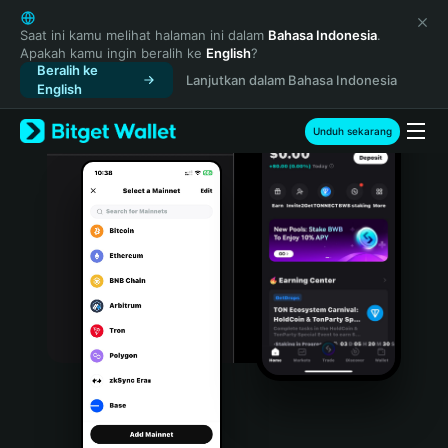
English
日本語
Saat ini kamu melihat halaman ini dalam
Bahasa Indonesia
.
Apakah kamu ingin beralih ke
English
?
Tiếng Việt
Beralih ke
Lanjutkan dalam Bahasa Indonesia
Русский
English
Español (Latinoamérica)
Türkçe
Unduh sekarang
Italiano
Français
Deutsch
简体中文
繁體中文
Português (Portugal)
Bahasa Indonesia
ภาษาไทย
हिन्दी
বাংলা
Español
Português (Brasil)
Español (Argentina)