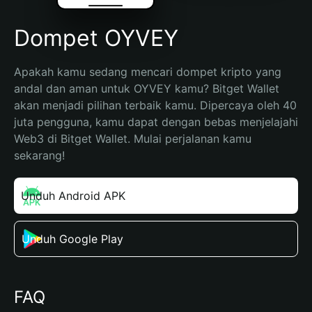
Dompet OYVEY
Apakah kamu sedang mencari dompet kripto yang 
andal dan aman untuk OYVEY kamu? Bitget Wallet 
akan menjadi pilihan terbaik kamu. Dipercaya oleh 40 
juta pengguna, kamu dapat dengan bebas menjelajahi 
Web3 di Bitget Wallet. Mulai perjalanan kamu 
sekarang!
Unduh Android APK
Unduh Google Play
FAQ