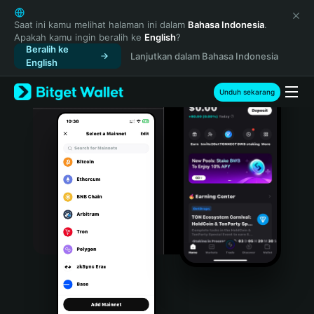
English
日本語
Saat ini kamu melihat halaman ini dalam
Bahasa Indonesia
.
Apakah kamu ingin beralih ke
English
?
Tiếng Việt
Beralih ke
Lanjutkan dalam Bahasa Indonesia
Русский
English
Español (Latinoamérica)
Türkçe
Unduh sekarang
Italiano
Français
Deutsch
简体中文
繁體中文
Português (Portugal)
Bahasa Indonesia
ภาษาไทย
हिन्दी
বাংলা
Español
Português (Brasil)
Español (Argentina)