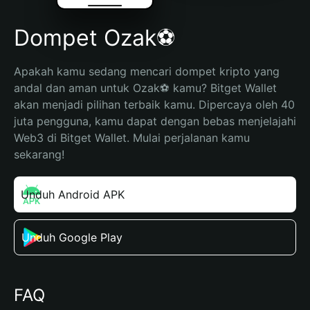
Dompet Ozak⚽️
Apakah kamu sedang mencari dompet kripto yang 
andal dan aman untuk Ozak⚽️ kamu? Bitget Wallet 
akan menjadi pilihan terbaik kamu. Dipercaya oleh 40 
juta pengguna, kamu dapat dengan bebas menjelajahi 
Web3 di Bitget Wallet. Mulai perjalanan kamu 
sekarang!
Unduh Android APK
Unduh Google Play
FAQ