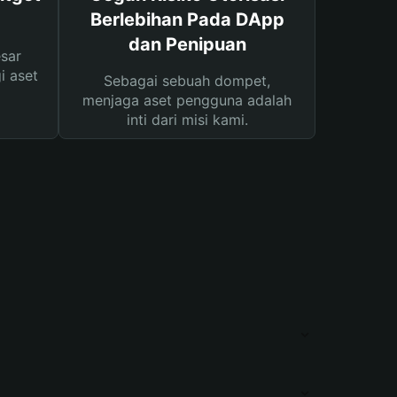
Berlebihan Pada DApp
dan Penipuan
sar
i aset
Sebagai sebuah dompet,
menjaga aset pengguna adalah
inti dari misi kami.