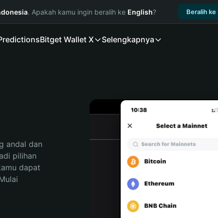
ndonesia
. Apakah kamu ingin beralih ke
English
?
Beralih ke
Predictions
Bitget Wallet X
Selengkapnya
 andal dan 
i pilihan 
kamu dapat 
ulai 