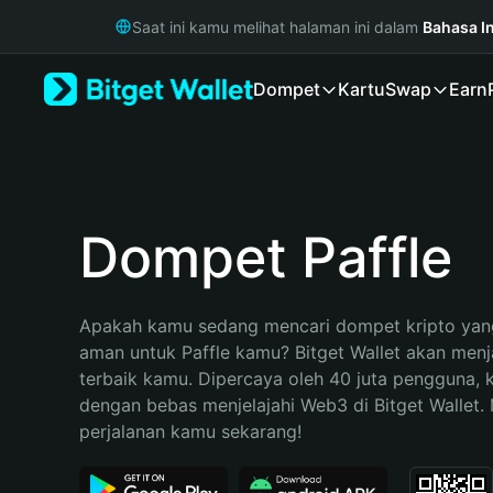
English
Saat ini kamu melihat halaman ini dalam
Bahasa I
日本語
Tiếng Việt
Dompet
Kartu
Swap
Earn
Русский
Español (Latinoamérica)
Türkçe
Italiano
Français
Deutsch
Dompet Paffle
简体中文
繁體中文
Português (Portugal)
Apakah kamu sedang mencari dompet kripto yang
Bahasa Indonesia
aman untuk Paffle kamu? Bitget Wallet akan menjad
ภาษาไทย
terbaik kamu. Dipercaya oleh 40 juta pengguna, 
हिन्दी
dengan bebas menjelajahi Web3 di Bitget Wallet. M
বাংলা
perjalanan kamu sekarang!
Español
Português (Brasil)
Español (Argentina)