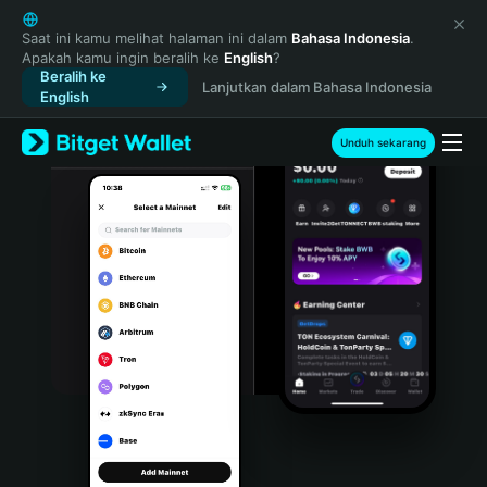
English
日本語
Saat ini kamu melihat halaman ini dalam
Bahasa Indonesia
.
Apakah kamu ingin beralih ke
English
?
Tiếng Việt
Beralih ke
Lanjutkan dalam Bahasa Indonesia
Русский
English
Español (Latinoamérica)
Türkçe
Unduh sekarang
Italiano
Français
Deutsch
简体中文
繁體中文
Português (Portugal)
Bahasa Indonesia
ภาษาไทย
हिन्दी
বাংলা
Español
Português (Brasil)
Español (Argentina)