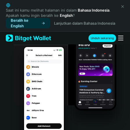
English
日本語
Saat ini kamu melihat halaman ini dalam
Bahasa Indonesia
.
Apakah kamu ingin beralih ke
English
?
Tiếng Việt
Beralih ke
Lanjutkan dalam Bahasa Indonesia
Русский
English
Español (Latinoamérica)
Türkçe
Unduh sekarang
Italiano
Français
Deutsch
简体中文
繁體中文
Português (Portugal)
Bahasa Indonesia
ภาษาไทย
हिन्दी
বাংলা
Español
Português (Brasil)
Español (Argentina)