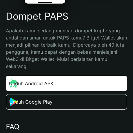
Dompet PAPS
Apakah kamu sedang mencari dompet kripto yang 
andal dan aman untuk PAPS kamu? Bitget Wallet akan 
menjadi pilihan terbaik kamu. Dipercaya oleh 40 juta 
pengguna, kamu dapat dengan bebas menjelajahi 
Web3 di Bitget Wallet. Mulai perjalanan kamu 
sekarang!
Unduh Android APK
Unduh Google Play
FAQ