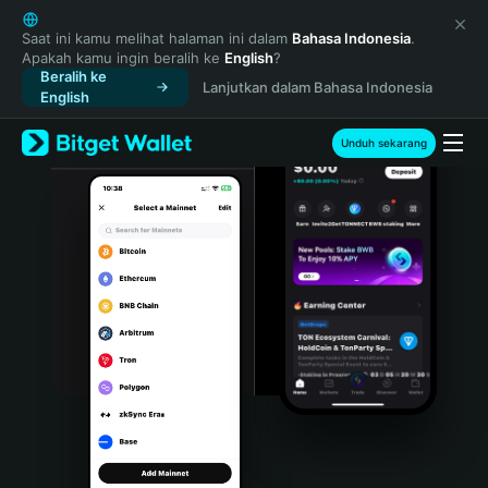
English
日本語
Saat ini kamu melihat halaman ini dalam
Bahasa Indonesia
.
Apakah kamu ingin beralih ke
English
?
Tiếng Việt
Beralih ke
Lanjutkan dalam Bahasa Indonesia
Русский
English
Español (Latinoamérica)
Türkçe
Unduh sekarang
Italiano
Français
Deutsch
简体中文
繁體中文
Português (Portugal)
Bahasa Indonesia
ภาษาไทย
हिन्दी
বাংলা
Español
Português (Brasil)
Español (Argentina)