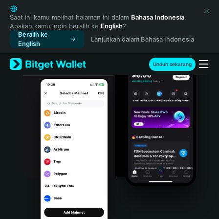
English
日本語
Saat ini kamu melihat halaman ini dalam
Bahasa Indonesia
.
Apakah kamu ingin beralih ke
English
?
Tiếng Việt
Beralih ke
Lanjutkan dalam Bahasa Indonesia
Русский
English
Español (Latinoamérica)
Türkçe
Unduh sekarang
Italiano
Français
Deutsch
简体中文
繁體中文
Português (Portugal)
Bahasa Indonesia
ภาษาไทย
हिन्दी
বাংলা
Español
Português (Brasil)
Español (Argentina)