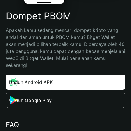
Dompet PBOM
Apakah kamu sedang mencari dompet kripto yang 
andal dan aman untuk PBOM kamu? Bitget Wallet 
akan menjadi pilihan terbaik kamu. Dipercaya oleh 40 
juta pengguna, kamu dapat dengan bebas menjelajahi 
Web3 di Bitget Wallet. Mulai perjalanan kamu 
sekarang!
Unduh Android APK
Unduh Google Play
FAQ