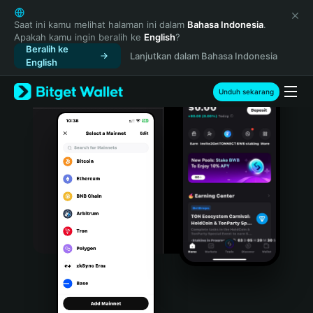
English
日本語
Saat ini kamu melihat halaman ini dalam
Bahasa Indonesia
.
Apakah kamu ingin beralih ke
English
?
Tiếng Việt
Beralih ke
Lanjutkan dalam Bahasa Indonesia
Русский
English
Español (Latinoamérica)
Türkçe
Unduh sekarang
Italiano
Français
Deutsch
简体中文
繁體中文
Português (Portugal)
Bahasa Indonesia
ภาษาไทย
हिन्दी
বাংলা
Español
Português (Brasil)
Español (Argentina)