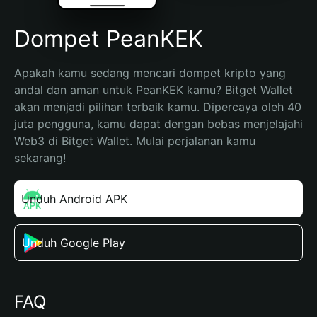
Dompet PeanKEK
Apakah kamu sedang mencari dompet kripto yang 
andal dan aman untuk PeanKEK kamu? Bitget Wallet 
akan menjadi pilihan terbaik kamu. Dipercaya oleh 40 
juta pengguna, kamu dapat dengan bebas menjelajahi 
Web3 di Bitget Wallet. Mulai perjalanan kamu 
sekarang!
Unduh Android APK
Unduh Google Play
FAQ