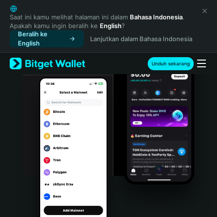
English
日本語
Saat ini kamu melihat halaman ini dalam
Bahasa Indonesia
.
Apakah kamu ingin beralih ke
English
?
Tiếng Việt
Beralih ke
Lanjutkan dalam Bahasa Indonesia
Русский
English
Español (Latinoamérica)
Türkçe
Unduh sekarang
Italiano
Français
Deutsch
简体中文
繁體中文
Português (Portugal)
Bahasa Indonesia
ภาษาไทย
हिन्दी
বাংলা
Español
Português (Brasil)
Español (Argentina)