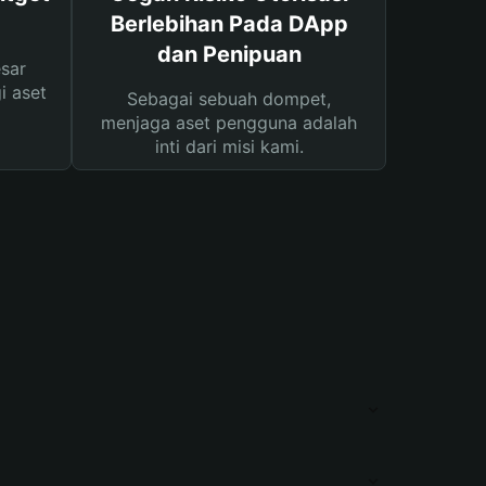
Berlebihan Pada DApp
dan Penipuan
sar
i aset
Sebagai sebuah dompet,
menjaga aset pengguna adalah
inti dari misi kami.