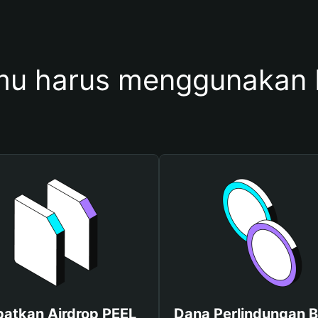
u harus menggunakan
atkan Airdrop PEEL
Dana Perlindungan B