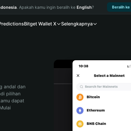
ndonesia
. Apakah kamu ingin beralih ke
English
?
Beralih ke
Predictions
Bitget Wallet X
Selengkapnya
 andal dan 
 pilihan 
kamu dapat 
ulai 