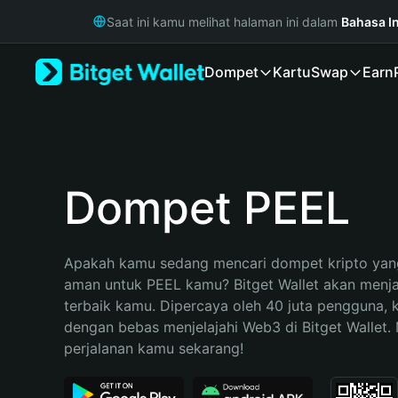
English
Saat ini kamu melihat halaman ini dalam
Bahasa I
日本語
Tiếng Việt
Dompet
Kartu
Swap
Earn
Русский
Español (Latinoamérica)
Türkçe
Italiano
Français
Deutsch
Dompet PEEL
简体中文
繁體中文
Português (Portugal)
Apakah kamu sedang mencari dompet kripto yang
Bahasa Indonesia
aman untuk PEEL kamu? Bitget Wallet akan menjadi
ภาษาไทย
terbaik kamu. Dipercaya oleh 40 juta pengguna, 
हिन्दी
dengan bebas menjelajahi Web3 di Bitget Wallet. M
বাংলা
perjalanan kamu sekarang!
Español
Português (Brasil)
Español (Argentina)