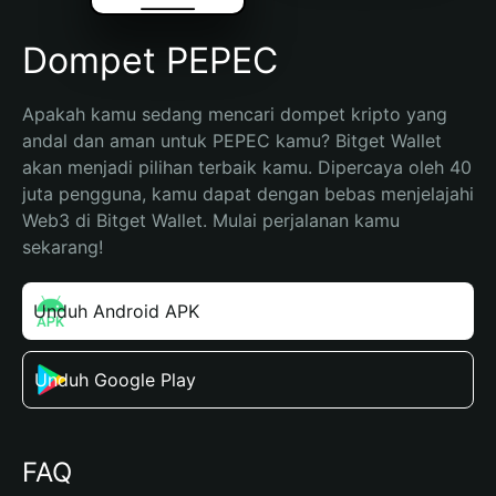
Dompet PEPEC
Apakah kamu sedang mencari dompet kripto yang 
andal dan aman untuk PEPEC kamu? Bitget Wallet 
akan menjadi pilihan terbaik kamu. Dipercaya oleh 40 
juta pengguna, kamu dapat dengan bebas menjelajahi 
Web3 di Bitget Wallet. Mulai perjalanan kamu 
sekarang!
Unduh Android APK
Unduh Google Play
FAQ