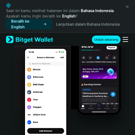
English
日本語
Saat ini kamu melihat halaman ini dalam
Bahasa Indonesia
.
Apakah kamu ingin beralih ke
English
?
Tiếng Việt
Beralih ke
Lanjutkan dalam Bahasa Indonesia
Русский
English
Español (Latinoamérica)
Türkçe
Unduh sekarang
Italiano
Français
Deutsch
简体中文
繁體中文
Português (Portugal)
Bahasa Indonesia
ภาษาไทย
हिन्दी
বাংলা
Español
Português (Brasil)
Español (Argentina)