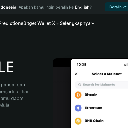
ndonesia
. Apakah kamu ingin beralih ke
English
?
Beralih ke
Predictions
Bitget Wallet X
Selengkapnya
LE
 andal dan 
njadi pilihan 
kamu dapat 
ulai 