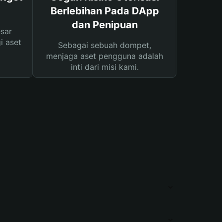
Berlebihan Pada DApp
dan Penipuan
sar
i aset
Sebagai sebuah dompet,
menjaga aset pengguna adalah
inti dari misi kami.