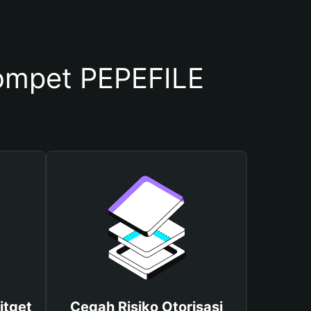
ompet PEPEFILE
itget
Cegah Risiko Otorisasi