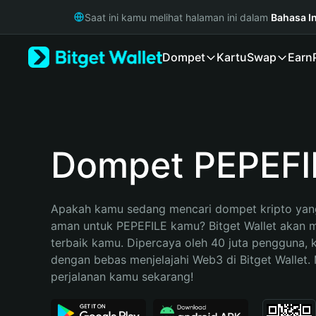
English
Saat ini kamu melihat halaman ini dalam
Bahasa I
日本語
Tiếng Việt
Dompet
Kartu
Swap
Earn
Русский
Español (Latinoamérica)
Türkçe
Italiano
Français
Deutsch
Dompet PEPEFI
简体中文
繁體中文
Português (Portugal)
Apakah kamu sedang mencari dompet kripto yang
Bahasa Indonesia
aman untuk PEPEFILE kamu? Bitget Wallet akan me
ภาษาไทย
terbaik kamu. Dipercaya oleh 40 juta pengguna, 
हिन्दी
dengan bebas menjelajahi Web3 di Bitget Wallet. M
বাংলা
perjalanan kamu sekarang!
Español
Português (Brasil)
Español (Argentina)