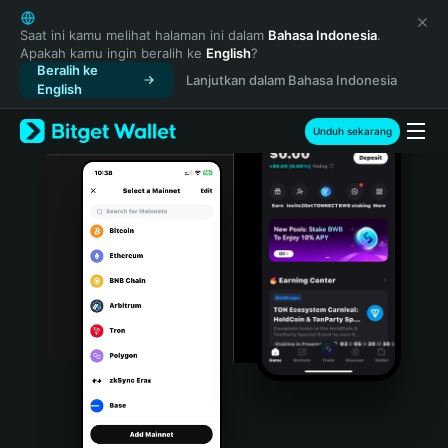
English
日本語
Saat ini kamu melihat halaman ini dalam
Bahasa Indonesia
.
Apakah kamu ingin beralih ke
English
?
Tiếng Việt
Beralih ke
Lanjutkan dalam Bahasa Indonesia
Русский
English
Español (Latinoamérica)
Türkçe
Unduh sekarang
Italiano
Français
Deutsch
简体中文
繁體中文
Português (Portugal)
Bahasa Indonesia
ภาษาไทย
हिन्दी
বাংলা
Español
Português (Brasil)
Español (Argentina)