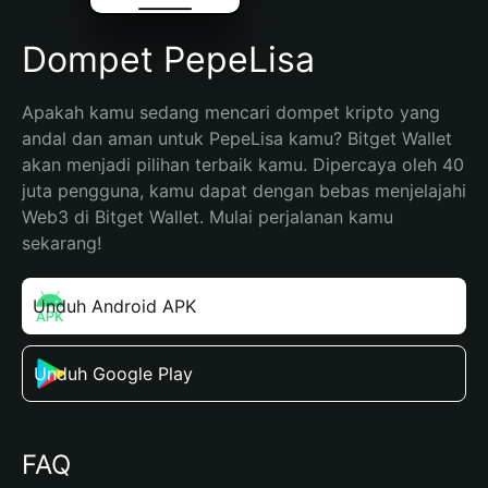
Dompet PepeLisa
Apakah kamu sedang mencari dompet kripto yang 
andal dan aman untuk PepeLisa kamu? Bitget Wallet 
akan menjadi pilihan terbaik kamu. Dipercaya oleh 40 
juta pengguna, kamu dapat dengan bebas menjelajahi 
Web3 di Bitget Wallet. Mulai perjalanan kamu 
sekarang!
Unduh Android APK
Unduh Google Play
FAQ