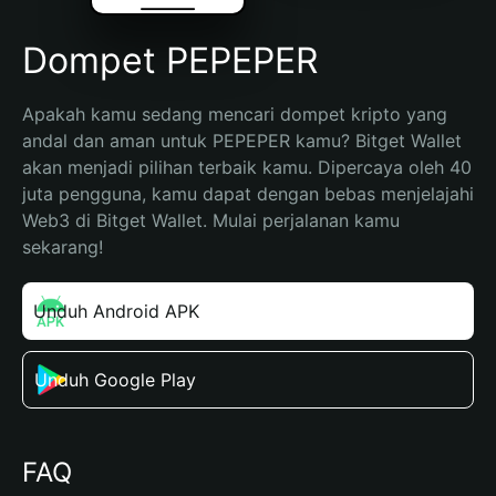
Dompet PEPEPER
Apakah kamu sedang mencari dompet kripto yang 
andal dan aman untuk PEPEPER kamu? Bitget Wallet 
akan menjadi pilihan terbaik kamu. Dipercaya oleh 40 
juta pengguna, kamu dapat dengan bebas menjelajahi 
Web3 di Bitget Wallet. Mulai perjalanan kamu 
sekarang!
Unduh Android APK
Unduh Google Play
FAQ