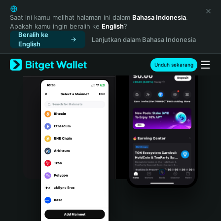
English
日本語
Saat ini kamu melihat halaman ini dalam
Bahasa Indonesia
.
Apakah kamu ingin beralih ke
English
?
Tiếng Việt
Beralih ke
Lanjutkan dalam Bahasa Indonesia
Русский
English
Español (Latinoamérica)
Türkçe
Unduh sekarang
Italiano
Français
Deutsch
简体中文
繁體中文
Português (Portugal)
Bahasa Indonesia
ภาษาไทย
हिन्दी
বাংলা
Español
Português (Brasil)
Español (Argentina)