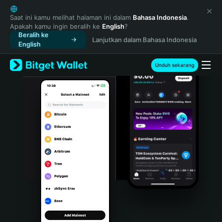
English
日本語
Saat ini kamu melihat halaman ini dalam
Bahasa Indonesia
.
Apakah kamu ingin beralih ke
English
?
Tiếng Việt
Beralih ke
Lanjutkan dalam Bahasa Indonesia
Русский
English
Español (Latinoamérica)
Türkçe
Unduh sekarang
Italiano
Français
Deutsch
简体中文
繁體中文
Português (Portugal)
Bahasa Indonesia
ภาษาไทย
हिन्दी
বাংলা
Español
Português (Brasil)
Español (Argentina)