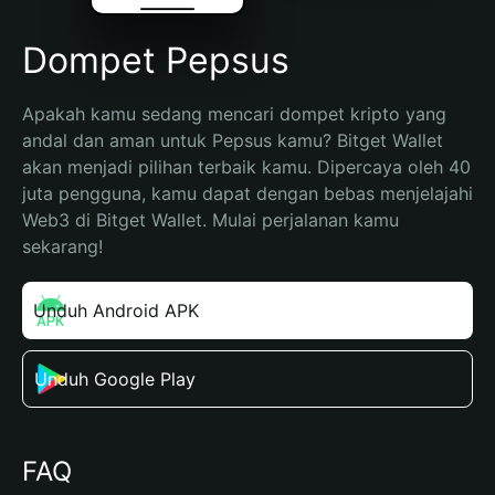
Dompet Pepsus
Apakah kamu sedang mencari dompet kripto yang 
andal dan aman untuk Pepsus kamu? Bitget Wallet 
akan menjadi pilihan terbaik kamu. Dipercaya oleh 40 
juta pengguna, kamu dapat dengan bebas menjelajahi 
Web3 di Bitget Wallet. Mulai perjalanan kamu 
sekarang!
Unduh Android APK
Unduh Google Play
FAQ