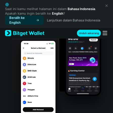
English
日本語
Saat ini kamu melihat halaman ini dalam
Bahasa Indonesia
.
Apakah kamu ingin beralih ke
English
?
Tiếng Việt
Beralih ke
Lanjutkan dalam Bahasa Indonesia
Русский
English
Español (Latinoamérica)
Türkçe
Unduh sekarang
Italiano
Français
Deutsch
简体中文
繁體中文
Português (Portugal)
Bahasa Indonesia
ภาษาไทย
हिन्दी
বাংলা
Español
Português (Brasil)
Español (Argentina)