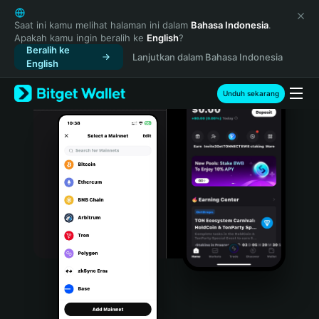
English
日本語
Saat ini kamu melihat halaman ini dalam
Bahasa Indonesia
.
Apakah kamu ingin beralih ke
English
?
Tiếng Việt
Beralih ke
Lanjutkan dalam Bahasa Indonesia
Русский
English
Español (Latinoamérica)
Türkçe
Unduh sekarang
Italiano
Français
Deutsch
简体中文
繁體中文
Português (Portugal)
Bahasa Indonesia
ภาษาไทย
हिन्दी
বাংলা
Español
Português (Brasil)
Español (Argentina)