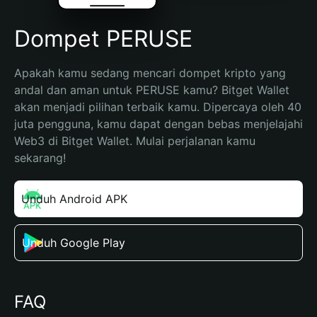
Dompet PERUSE
Apakah kamu sedang mencari dompet kripto yang 
andal dan aman untuk PERUSE kamu? Bitget Wallet 
akan menjadi pilihan terbaik kamu. Dipercaya oleh 40 
juta pengguna, kamu dapat dengan bebas menjelajahi 
Web3 di Bitget Wallet. Mulai perjalanan kamu 
sekarang!
Unduh Android APK
Unduh Google Play
FAQ