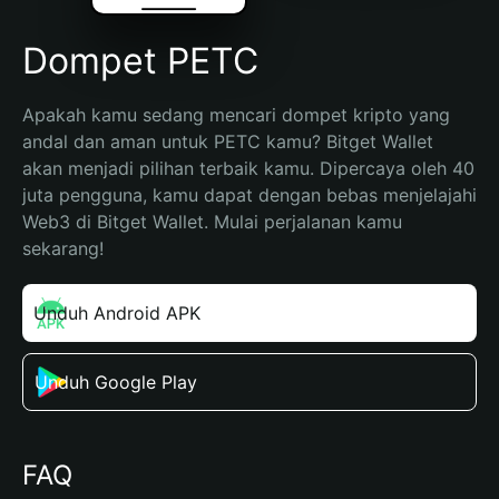
Dompet PETC
Apakah kamu sedang mencari dompet kripto yang 
andal dan aman untuk PETC kamu? Bitget Wallet 
akan menjadi pilihan terbaik kamu. Dipercaya oleh 40 
juta pengguna, kamu dapat dengan bebas menjelajahi 
Web3 di Bitget Wallet. Mulai perjalanan kamu 
sekarang!
Unduh Android APK
Unduh Google Play
FAQ