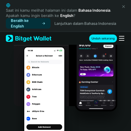
English
日本語
Saat ini kamu melihat halaman ini dalam
Bahasa Indonesia
.
Apakah kamu ingin beralih ke
English
?
Tiếng Việt
Beralih ke
Lanjutkan dalam Bahasa Indonesia
Русский
English
Español (Latinoamérica)
Türkçe
Unduh sekarang
Italiano
Français
Deutsch
简体中文
繁體中文
Português (Portugal)
Bahasa Indonesia
ภาษาไทย
हिन्दी
বাংলা
Español
Português (Brasil)
Español (Argentina)