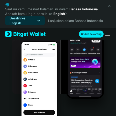
English
日本語
Saat ini kamu melihat halaman ini dalam
Bahasa Indonesia
.
Apakah kamu ingin beralih ke
English
?
Tiếng Việt
Beralih ke
Lanjutkan dalam Bahasa Indonesia
Русский
English
Español (Latinoamérica)
Türkçe
Unduh sekarang
Italiano
Français
Deutsch
简体中文
繁體中文
Português (Portugal)
Bahasa Indonesia
ภาษาไทย
हिन्दी
বাংলা
Español
Português (Brasil)
Español (Argentina)